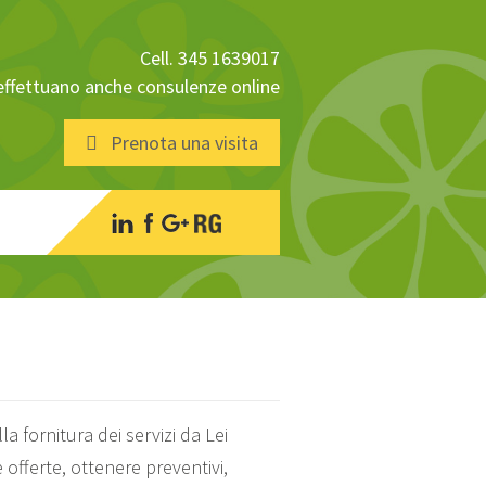
Cell. 345 1639017
 effettuano anche consulenze online
Prenota una visita
la fornitura dei servizi da Lei
e offerte, ottenere preventivi,