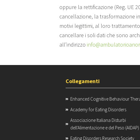
oppure la rettificazione (Reg. UE 2
cancellazione, la trasformazione in 
motivi legittimi, al loro trattamen
cancellare i soli dati che sono arch
all’indirizzo
info@ambulatorioanore
Collegamenti
Enhanced Cognitive Behaviour Ther
Academy for Eating Disorders
Associazione Italiana Disturbi
dell'Alimentazione e del Peso (AIDAP)
Eating Disorders Research Society