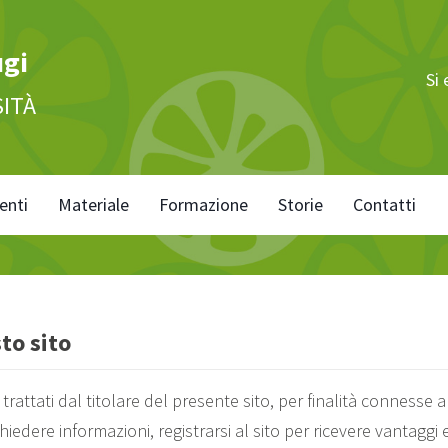
ugi
Si
SITÀ
enti
Materiale
Formazione
Storie
Contatti
to sito
 trattati dal titolare del presente sito, per finalità connesse al
ichiedere informazioni, registrarsi al sito per ricevere vantaggi 