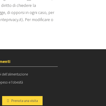
iritto di chiedere la
gge, di opporsi in ogni caso, per
teprivacy.it). Per modificare o
menti
bi dell’alimentazione
peso e l’obesità
Prenota una visita