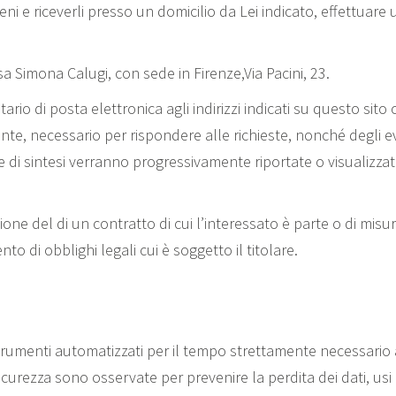
ni e riceverli presso un domicilio da Lei indicato, effettuar
ssa Simona Calugi, con sede in Firenze,Via Pacini, 23.
ntario di posta elettronica agli indirizzi indicati su questo si
ente, necessario per rispondere alle richieste, nonché degli eve
ve di sintesi verranno progressivamente riportate o visualizza
one del di un contratto di cui l’interessato è parte o di mis
o di obblighi legali cui è soggetto il titolare.
strumenti automatizzati per il tempo strettamente necessario 
sicurezza sono osservate per prevenire la perdita dei dati, usi i