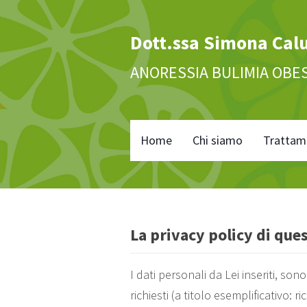
Dott.ssa Simona Cal
ANORESSIA BULIMIA OBE
Home
Chi siamo
Trattam
La privacy policy di ques
I dati personali da Lei inseriti, sono
richiesti (a titolo esemplificativo: r