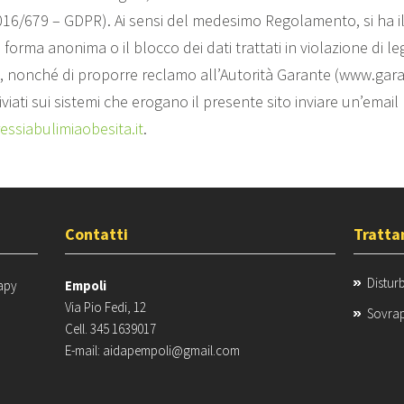
016/679 – GDPR). Ai sensi del medesimo Regolamento, si ha il d
forma anonima o il blocco dei dati trattati in violazione di le
to, nonché di proporre reclamo all’Autorità Garante (www.garan
iviati sui sistemi che erogano il presente sito inviare un’email
ssiabulimiaobesita.it
.
Contatti
Tratta
Distur
apy
Empoli
Via Pio Fedi, 12
Sovrap
Cell. 345 1639017
E-mail: aidapempoli@gmail.com