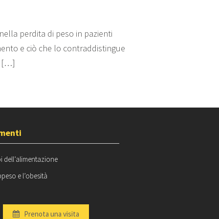
ella perdita di peso in pazienti
imento e ciò che lo contraddistingue
n […]
Leggi tutto...
menti
bi dell’alimentazione
peso e l’obesità
Prenota una visita