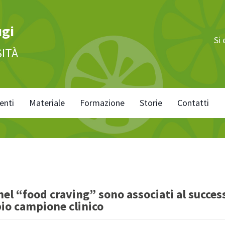
ugi
Si
SITÀ
enti
Materiale
Formazione
Storie
Contatti
nel “food craving” sono associati al success
io campione clinico