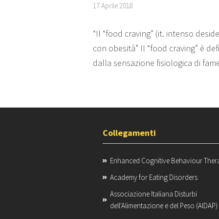
17 Aprile 2018
“Il “food craving” (it. intenso des
con obesità” Il “food craving” è de
dalla sensazione fisiologica di fam
Collegamenti
Enhanced Cognitive Behaviour Ther
Academy for Eating Disorders
Associazione Italiana Disturbi
dell'Alimentazione e del Peso (AIDAP)