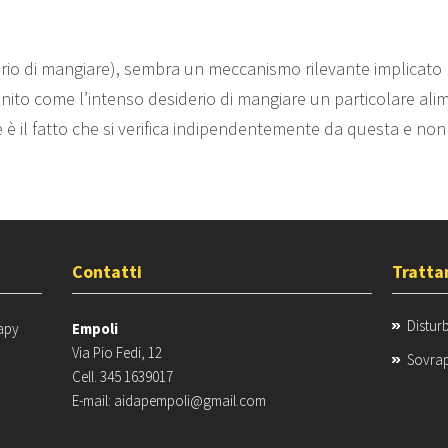
iderio di mangiare), sembra un meccanismo rilevante implicato n
finito come l’intenso desiderio di mangiare un particolare al
e è il fatto che si verifica indipendentemente da questa e no
Contatti
Tratta
Distur
apy
Empoli
Via Pio Fedi, 12
Sovrap
Cell. 345 1639017
E-mail: aidapempoli@gmail.com