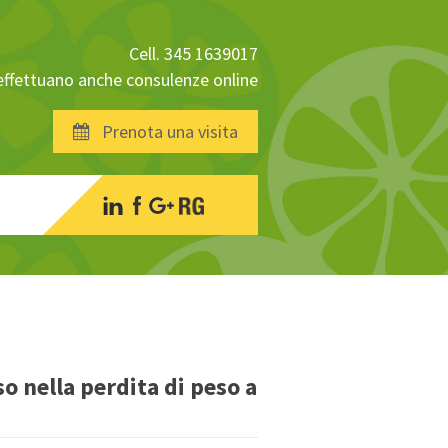
Cell. 345 1639017
 effettuano anche consulenze online
Prenota una visita
o nella perdita di peso a