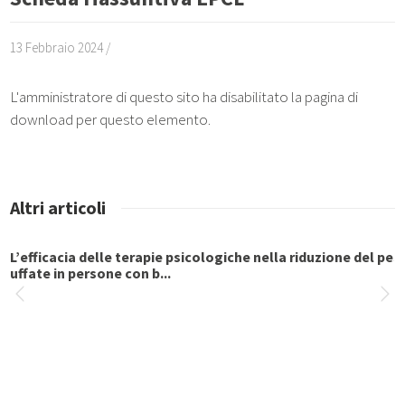
13 Febbraio 2024 /
L'amministratore di questo sito ha disabilitato la pagina di
download per questo elemento.
Altri articoli
L’efficacia delle terapie psicologiche nella riduzione del pes
uffate in persone con b...
La storia di Marta e della sua anoressia “cronica”
Trial clinico randomizzato di Terapia Focalizzata sui Genitor