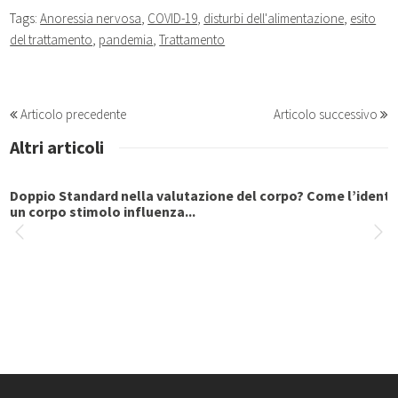
Tags:
Anoressia nervosa
,
COVID-19
,
disturbi dell'alimentazione
,
esito
del trattamento
,
pandemia
,
Trattamento
Articolo precedente
Articolo successivo
Altri articoli
la valutazione del corpo? Come l’identificazione con
Modello 
fluenza...
azione
sca e la Terapia Cognitivo Comportamentale per affro
Introduz
binge-ea...
limenta
alsa speranza con le diete a basso contenuto di carbo
Trial cl
pia Basa