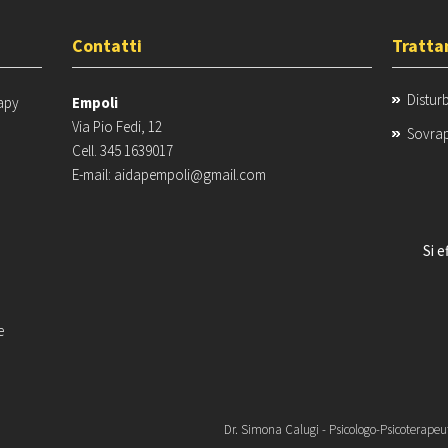
Contatti
Tratta
Distur
apy
Empoli
Via Pio Fedi, 12
Sovrap
Cell. 345 1639017
E-mail: aidapempoli@gmail.com
Si 
e
Dr. Simona Calugi - Psicologo-Psicoterap