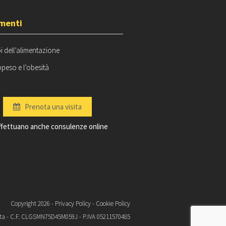
menti
bi dell’alimentazione
peso e l’obesità
Prenota una visita
effettuano anche consulenze online
Copyright 2026 -
Privacy Policy
-
Cookie Policy
euta - C.F. CLGSMN75D45M059J - P.IVA 05211570485