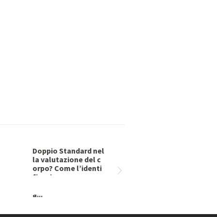
Doppio Standard nel
Starvation Sympto
la valutazione del c
m Inventory (SSI)
orpo? Come l’identi
ficazione con un cor
po stimolo influenz
a...