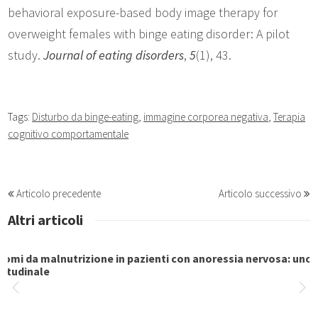
behavioral exposure-based body image therapy for
overweight females with binge eating disorder: A pilot
study.
Journal of eating disorders
,
5
(1), 43.
Tags:
Disturbo da binge-eating
,
immagine corporea negativa
,
Terapia
cognitivo comportamentale
Articolo precedente
Articolo successivo
Altri articoli
Le traiettorie di peso nell’infanzia e nella prima adolescen
ri di rischio per lo svil...
Il trattamento cognitivo comportamentale del disturbo da 