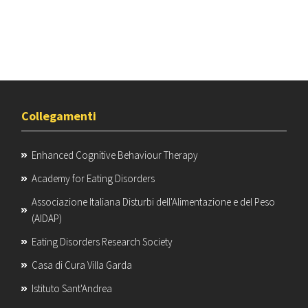
associato all’obesità
Sintomi da malnutrizione in pazienti con anoressia nervosa: 
ongitudinale
Collegamenti
Enhanced Cognitive Behaviour Therapy
Academy for Eating Disorders
Associazione Italiana Disturbi dell'Alimentazione e del Peso
(AIDAP)
Eating Disorders Research Society
Casa di Cura Villa Garda
Istituto Sant'Andrea